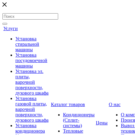
Услуги
Установка
стиральной
машины
Установка
посудомоечной
машины
Установка эл.
плиты,
варочной
поверхности,
духового шкафа
Установка
газовой плиты,
Каталог товаров
О нас
варочной
поверхности,
Кондиционеры
О ком
духового шкафа
(Сплит-
Произ
Цены
Установка
системы)
Вывоз 
кондиционера
Тепловые
техни