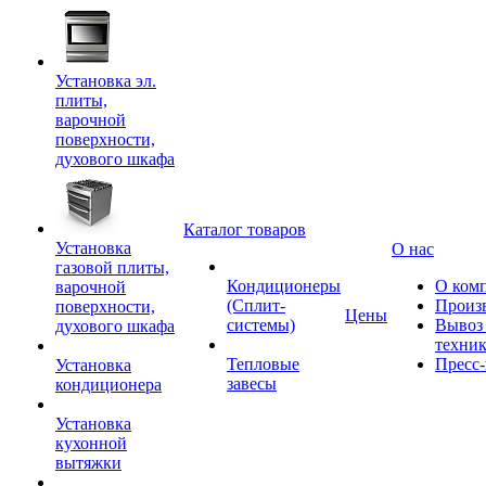
Установка эл.
плиты,
варочной
поверхности,
духового шкафа
Каталог товаров
Установка
О нас
газовой плиты,
Кондиционеры
О ком
варочной
(Сплит-
Произ
поверхности,
Цены
системы)
Вывоз 
духового шкафа
техни
Тепловые
Пресс-
Установка
завесы
кондиционера
Установка
кухонной
вытяжки