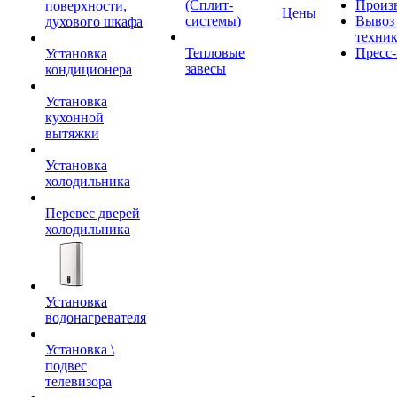
(Сплит-
Произ
поверхности,
Цены
системы)
Вывоз 
духового шкафа
техни
Тепловые
Пресс-
Установка
завесы
кондиционера
Установка
кухонной
вытяжки
Установка
холодильника
Перевес дверей
холодильника
Установка
водонагревателя
Установка \
подвес
телевизора